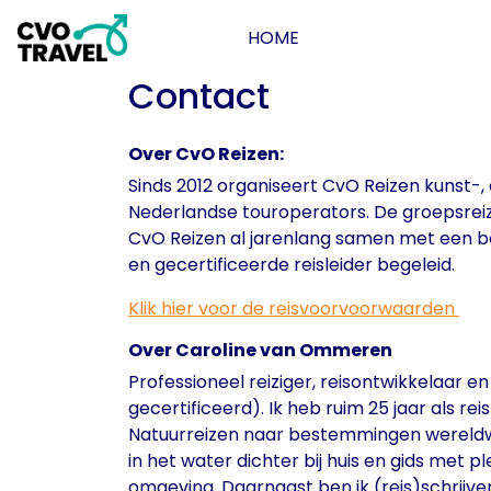
HOME
Contact
Over CvO Reizen:
Sinds 2012 organiseert CvO Reizen kunst-
Nederlandse touroperators. De groepsreiz
CvO Reizen al jarenlang samen met een be
en gecertificeerde reisleider begeleid.
Klik hier voor de reisvoorvoorwaarden
Over Caroline van Ommeren
Professioneel reiziger, reisontwikkelaar 
gecertificeerd). Ik heb ruim 25 jaar als rei
Natuurreizen naar bestemmingen wereldwij
in het water dichter bij huis en gids met 
omgeving. Daarnaast ben ik (reis)schrijver