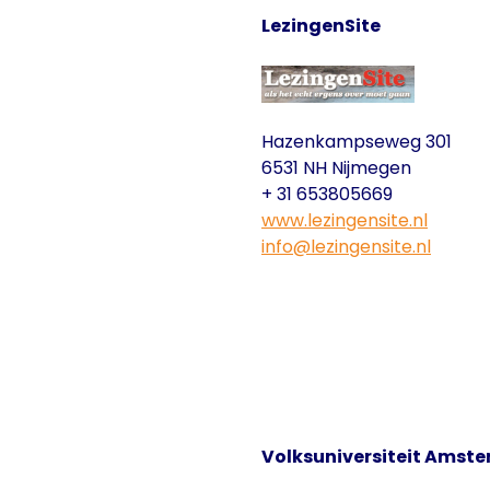
LezingenSite
Hazenkampseweg 301
6531 NH Nijmegen
+ 31 653805669
www.lezingensite.nl
info@lezingensite.nl
Volksuniversiteit Amst