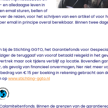
 en alledaagse leven in
en email sturen, bellen of
r de reizen, voor het schrijven van een artikel of voor h
r per email in principe overal bereikbaar. Binnen twe
n bij de Stichting GGTO, het Garantiefonds voor Gespec
iziger de teruggaaf van vooraf betaald reisgeld in het g
 vertrek maar ook tijdens verblijf op locatie. Bovendien g
tor, als gevolg van financieel onvermogen, hier niet meer
t bedrag van € 15 per boeking in rekening gebracht aan 
en op
www.stichting-ggto.nl
g Calamiteitenfonds. Binnen de grenzen van de garantiere