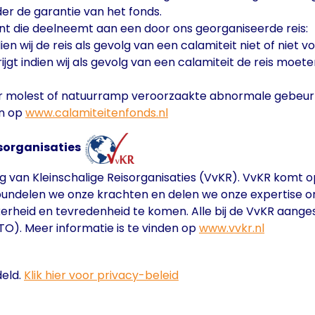
er de garantie van het fonds.
ent die deelneemt aan een door ons georganiseerde reis:
ien wij de reis als gevolg van een calamiteit niet of niet v
gt indien wij als gevolg van een calamiteit de reis moete
r molest of natuurramp veroorzaakte abnormale gebeurt
en op
www.calamiteitenfonds.nl
isorganisaties
ng van Kleinschalige Reisorganisaties (VvKR). VvKR komt 
R bundelen we onze krachten en delen we onze expertise o
erheid en tevredenheid te komen. Alle bij de VvKR aange
TO). Meer informatie is te vinden op
www.vvkr.nl
deld.
Klik hier voor privacy-beleid