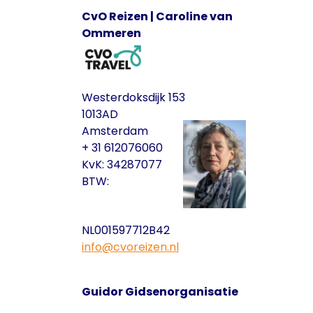
CvO Reizen | Caroline van
Ommeren
Westerdoksdijk 153
1013AD
Amsterdam
+ 31 612076060
KvK: 34287077
BTW:
NL001597712B42
info@cvoreizen.nl
Guidor Gidsenorganisatie